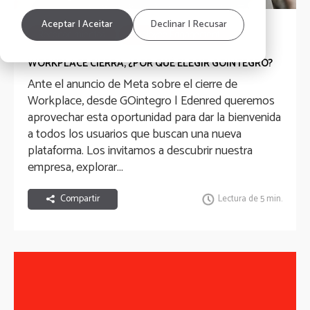
Aceptar | Aceitar
Declinar | Recusar
Reconocimientos
Employee Engagement
Employee Experience
Comunicación Interna
WORKPLACE CIERRA, ¿POR QUÉ ELEGIR GOINTEGRO?
Ante el anuncio de Meta sobre el cierre de
RRHH
Workplace, desde GOintegro | Edenred queremos
aprovechar esta oportunidad para dar la bienvenida
a todos los usuarios que buscan una nueva
plataforma. Los invitamos a descubrir nuestra
empresa, explorar...
Compartir
Lectura de 5 min.