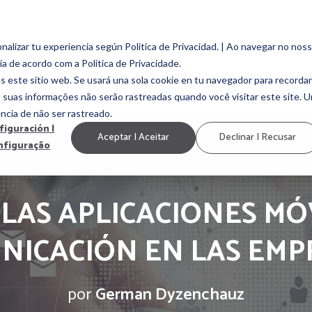
PRODUCTO
CLIENTES
COMPAÑIA
CONTE
alizar tu experiencia según Politica de Privacidad. | Ao navegar no nos
ia de acordo com a Política de Privacidade.
EMENT
EMPLOYEE EXPERIENCE
MARCA EMPLEADORA
CULTURA ORGAN
s este sitio web. Se usará una sola cookie en tu navegador para recordar
, suas informações não serão rastreadas quando você visitar este site. 
ncia de não ser rastreado.
figuración |
Aceptar | Aceitar
Declinar | Recusar
nfiguração
 LAS APLICACIONES MÓ
NICACIÓN EN LAS EMP
por
German Dyzenchauz