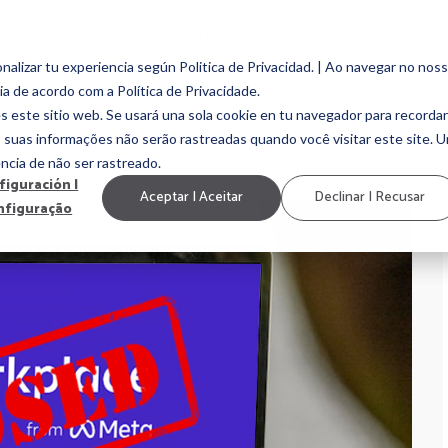
PRODUCTO
CLIENTES
COMPAÑIA
CONTE
alizar tu experiencia según Politica de Privacidad. | Ao navegar no nos
ia de acordo com a Política de Privacidade.
EMENT
EMPLOYEE EXPERIENCE
MARCA EMPLEADORA
CULTURA ORGAN
s este sitio web. Se usará una sola cookie en tu navegador para recordar
, suas informações não serão rastreadas quando você visitar este site. 
ncia de não ser rastreado.
figuración |
Aceptar | Aceitar
Declinar | Recusar
nfiguração