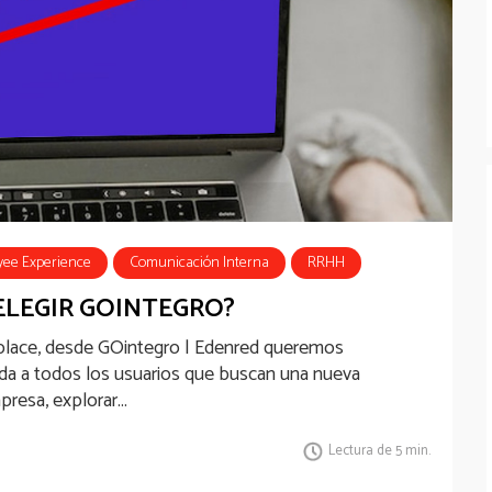
yee Experience
Comunicación Interna
RRHH
ELEGIR GOINTEGRO?
kplace, desde GOintegro | Edenred queremos
ida a todos los usuarios que buscan una nueva
resa, explorar...
Lectura de 5 min.