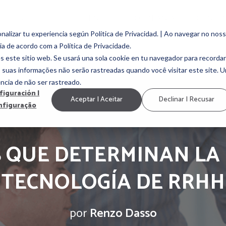
PRODUCTO
CLIENTES
COMPAÑIA
CONTE
alizar tu experiencia según Politica de Privacidad. | Ao navegar no nos
ia de acordo com a Política de Privacidade.
EMENT
EMPLOYEE EXPERIENCE
MARCA EMPLEADORA
CULTURA ORGAN
s este sitio web. Se usará una sola cookie en tu navegador para recordar
, suas informações não serão rastreadas quando você visitar este site. 
ncia de não ser rastreado.
figuración |
Aceptar | Aceitar
Declinar | Recusar
nfiguração
 QUE DETERMINAN LA
TECNOLOGÍA DE RRHH
por
Renzo Dasso