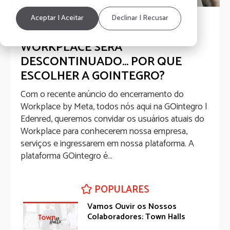
Aceptar | Aceitar
Declinar | Recusar
Employee Experience
HRinfluencers
WORKPLACE SERÁ
DESCONTINUADO… POR QUE
ESCOLHER A GOINTEGRO?
Com o recente anúncio do encerramento do
Workplace by Meta, todos nós aqui na GOintegro |
Edenred, queremos convidar os usuários atuais do
Workplace para conhecerem nossa empresa,
serviços e ingressarem em nossa plataforma. A
plataforma GOintegro é...
Compartilhar
5 min de leitura.
POPULARES
Vamos Ouvir os Nossos
Colaboradores: Town Halls