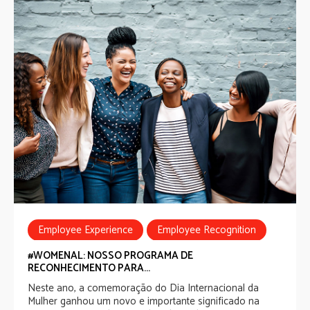
Employee Experience
Employee Recognition
Equidade de Gênero
#WOMENAL: NOSSO PROGRAMA DE
RECONHECIMENTO PARA...
Neste ano, a comemoração do Dia Internacional da
Mulher ganhou um novo e importante significado na