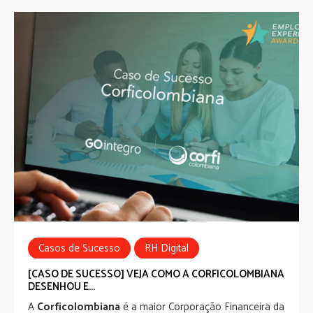
Casos de Sucesso
RH Digital
Employee Experience
Comunicação Interna
[CASO DE SUCESSO] VEJA COMO A CORFICOLOMBIANA
DESENHOU E...
A
Corficolombiana
é a maior Corporação Financeira da