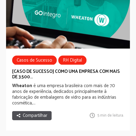
Casos de Sucesso
RH Digital
Employee Experience
Comunicação Interna
[CASO DE SUCESSO] COMO UMA EMPRESA COM MAIS
DE 3.500...
Wheaton
é uma empresa brasileira com mais de 70
anos de experiência, dedicados principalmente à
fabricação de embalagens de vidro para as indústrias
cosmética,...
Compartilhar
5 min de leitura.