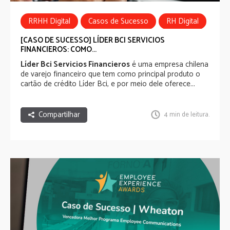
RRHH Digital
Casos de Sucesso
RH Digital
Employee Experience
Employee Benefits
[CASO DE SUCESSO] LÍDER BCI SERVICIOS
FINANCIEROS: COMO...
Comunicação Interna
Líder Bci Servicios Financieros
é uma empresa chilena
de varejo financeiro que tem como principal produto o
cartão de crédito Líder Bci, e por meio dele oferece...
Compartilhar
4 min de leitura.