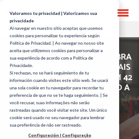
Valoramos tu privacidad | Valorizamos sua
privacidade
Al navegar en nuestro sitio aceptas que usemos
HR TOPICS
cookies para personalizar tu experiencia según
Politica de Privacidad. | Ao navegar no nosso site
aceita que utilizemos cookies para personalizar a
[CASO DE SUCESSO] DESCUBRA
sua experiência de acordo com a Política de
COMO A TECFIT ALINHOU MAIS
Privacidade.
Si rechazas, no se hará seguimiento de tu
DE 700 COLABORADORES EM 42
información cuando visites este sitio web. Se usará
UNIDADES CENTRALIZANDO A
una sola cookie en tu navegador para recordar tu
COMUNICAÇÃO INTERNA
preferencia de que no se te haga seguimiento. | Se
você recusar, suas informações não serão
rastreadas quando você visitar este site. Um único
por
Daniel Bogomoltz
cookie será usado no seu navegador para lembrar
31 January, 2022
sua preferência de não ser rastreado.
Configuración | Configuração
Casos de Sucesso