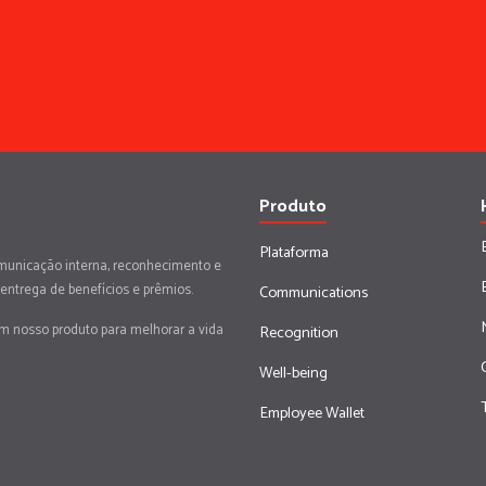
Produto
Plataforma
municação interna, reconhecimento e
 entrega de benefícios e prêmios.
Communications
em nosso produto para melhorar a vida
Recognition
Well-being
Employee Wallet