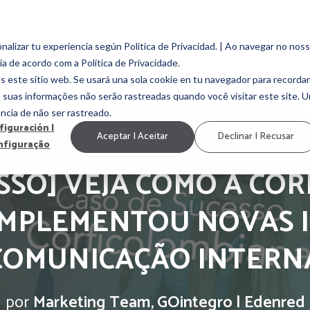
ODUTO
CLIENTES
EMPRESA
CONTEÚDOS
alizar tu experiencia según Politica de Privacidad. | Ao navegar no nos
ia de acordo com a Política de Privacidade.
EMPLOYEE ENGAGEMENT
EMPLOYEE EXPERIENCE
MARCA EMP
s este sitio web. Se usará una sola cookie en tu navegador para recordar
, suas informações não serão rastreadas quando você visitar este site. 
ncia de não ser rastreado.
figuración |
Aceptar | Aceitar
Declinar | Recusar
nfiguração
ESSO] VEJA COMO A CO
MPLEMENTOU NOVAS I
COMUNICAÇÃO INTERN
por
Marketing Team, GOintegro | Edenred