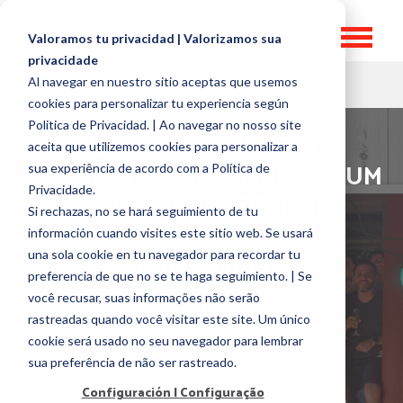
Valoramos tu privacidad | Valorizamos sua
privacidade
Al navegar en nuestro sitio aceptas que usemos
HR TOPICS
cookies para personalizar tu experiencia según
Politica de Privacidad. | Ao navegar no nosso site
UM ANO DE MUITAS
aceita que utilizemos cookies para personalizar a
CONQUISTAS VAI EMBORA… UM
sua experiência de acordo com a Política de
Privacidade.
NOVO ANO DE GRANDES
Si rechazas, no se hará seguimiento de tu
EXPECTATIVAS VEM
información cuando visites este sitio web. Se usará
CHEGANDO
una sola cookie en tu navegador para recordar tu
preferencia de que no se te haga seguimiento. | Se
você recusar, suas informações não serão
por
German Dyzenchauz
rastreadas quando você visitar este site. Um único
22 December, 2022
cookie será usado no seu navegador para lembrar
sua preferência de não ser rastreado.
Employee Experience
HR Tech
Configuración | Configuração