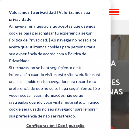
Valoramos tu privacidad | Valorizamos sua
privacidade
Al navegar en nuestro sitio aceptas que usemos
HR TOPICS
cookies para personalizar tu experiencia según
Politica de Privacidad. | Ao navegar no nosso site
aceita que utilizemos cookies para personalizar a
sua experiência de acordo com a Política de
ESTRATÉGIAS E DICAS PARA
Privacidade.
Si rechazas, no se hará seguimiento de tu
QUE O RH FORTALEÇA A
información cuando visites este sitio web. Se usará
CULTURA POR MEIO DE REDES
una sola cookie en tu navegador para recordar tu
SOCIAIS INTERNAS E EXTERNAS
preferencia de que no se te haga seguimiento. | Se
você recusar, suas informações não serão
rastreadas quando você visitar este site. Um único
por
Daniel Bogomoltz
cookie será usado no seu navegador para lembrar
5 November, 2018
sua preferência de não ser rastreado.
Configuración | Configuração