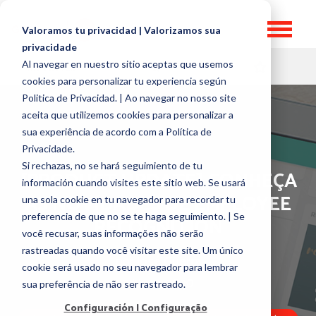
Valoramos tu privacidad | Valorizamos sua
privacidade
Al navegar en nuestro sitio aceptas que usemos
HR TOPICS
cookies para personalizar tu experiencia según
Politica de Privacidad. | Ao navegar no nosso site
aceita que utilizemos cookies para personalizar a
sua experiência de acordo com a Política de
Privacidade.
Si rechazas, no se hará seguimiento de tu
[PRODUCT UPDATE] CONHEÇA
información cuando visites este sitio web. Se usará
AS NOVIDADES DE EMPLOYEE
una sola cookie en tu navegador para recordar tu
preferencia de que no se te haga seguimiento. | Se
RECOGNITION
você recusar, suas informações não serão
rastreadas quando você visitar este site. Um único
por
José Guerra
cookie será usado no seu navegador para lembrar
24 June, 2020
sua preferência de não ser rastreado.
Configuración | Configuração