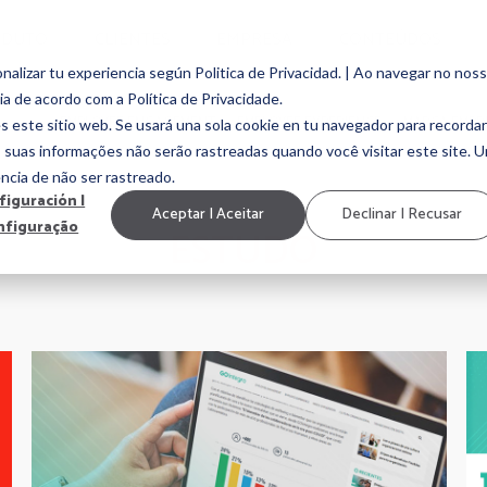
ODUTO
CLIENTES
EMPRESA
CONTEÚDOS
alizar tu experiencia según Politica de Privacidad. | Ao navegar no nos
ia de acordo com a Política de Privacidade.
EMPLOYEE ENGAGEMENT
EMPLOYEE EXPERIENCE
MARCA EMP
s este sitio web. Se usará una sola cookie en tu navegador para recordar
, suas informações não serão rastreadas quando você visitar este site. 
ncia de não ser rastreado.
figuración |
Aceptar | Aceitar
Declinar | Recusar
nfiguração
ESTUDO