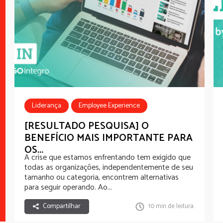
Liderança
Employee Experience
Employee Benefits
Estudo
Wellbeing
[RESULTADO PESQUISA] O
BENEFÍCIO MAIS IMPORTANTE PARA
Bem-estar
Novo Normal
OS...
A crise que estamos enfrentando tem exigido que
todas as organizações, independentemente de seu
tamanho ou categoria, encontrem alternativas
para seguir operando. Ao...
Compartilhar
10 min de leitura.