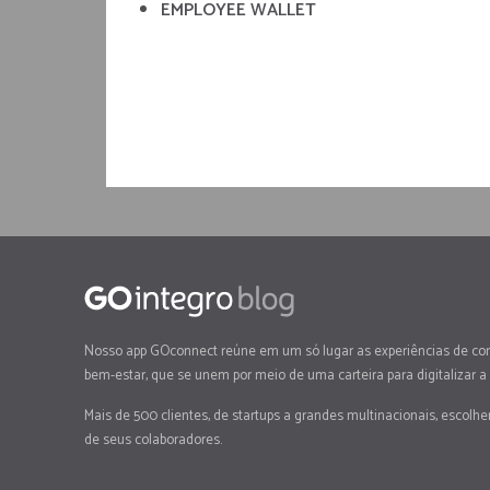
EMPLOYEE WALLET
Nosso app GOconnect reúne em um só lugar as experiências de co
bem-estar, que se unem por meio de uma carteira para digitalizar a
Mais de 500 clientes, de startups a grandes multinacionais, escolh
de seus colaboradores.