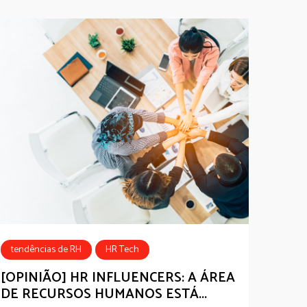
tendências de RH
HR Tech
HRInfluencersLatAm2019
Estudo
[OPINIÃO] HR INFLUENCERS: A ÁREA
DE RECURSOS HUMANOS ESTÁ...