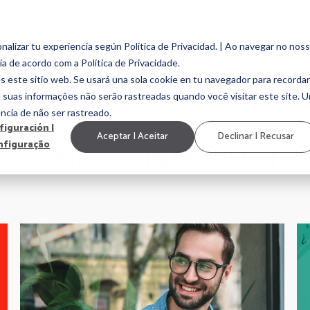
ODUTO
CLIENTES
EMPRESA
CONTEÚDOS
alizar tu experiencia según Politica de Privacidad. | Ao navegar no nos
ia de acordo com a Política de Privacidade.
EMPLOYEE ENGAGEMENT
EMPLOYEE EXPERIENCE
MARCA EMP
s este sitio web. Se usará una sola cookie en tu navegador para recordar
, suas informações não serão rastreadas quando você visitar este site. 
ncia de não ser rastreado.
figuración |
Aceptar | Aceitar
Declinar | Recusar
nfiguração
SOBRE GOINTEGRO PT