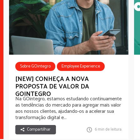
Sobre GOintegro
Employee Experience
Employee Communications
[NEW] CONHEÇA A NOVA
PROPOSTA DE VALOR DA
Employee Recognition
Employee Benefits
GOINTEGRO
Na
GOintegro
, estamos estudando continuamente
as tendências do mercado para agregar mais valor
aos nossos clientes, ajudando-os a acelerar sua
transformação digital e...
Compartilhar
6 min de leitura.