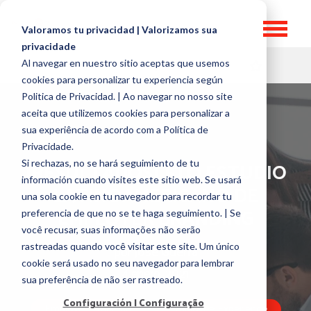
Valoramos tu privacidad | Valorizamos sua
privacidade
Al navegar en nuestro sitio aceptas que usemos
HR TOPICS
cookies para personalizar tu experiencia según
Politica de Privacidad. | Ao navegar no nosso site
aceita que utilizemos cookies para personalizar a
sua experiência de acordo com a Política de
Privacidade.
Si rechazas, no se hará seguimiento de tu
[RESULTADOS] 5TO ESTUDIO
información cuando visites este sitio web. Se usará
LATINOAMERICANO DE
una sola cookie en tu navegador para recordar tu
EMPLOYER BRANDING
preferencia de que no se te haga seguimiento. | Se
você recusar, suas informações não serão
rastreadas quando você visitar este site. Um único
por
José Guerra
cookie será usado no seu navegador para lembrar
4 enero, 2021
sua preferência de não ser rastreado.
Configuración | Configuração
Employer Branding
Employee Experience