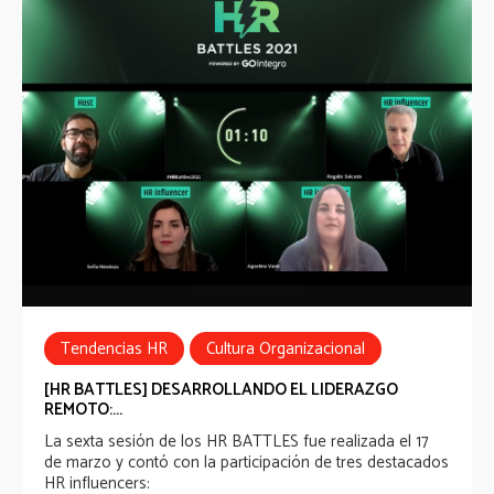
Tendencias HR
Cultura Organizacional
HR Battles
[HR BATTLES] DESARROLLANDO EL LIDERAZGO
REMOTO:...
La sexta sesión de los HR BATTLES fue realizada el 17
de marzo y contó con la participación de tres destacados
HR influencers: