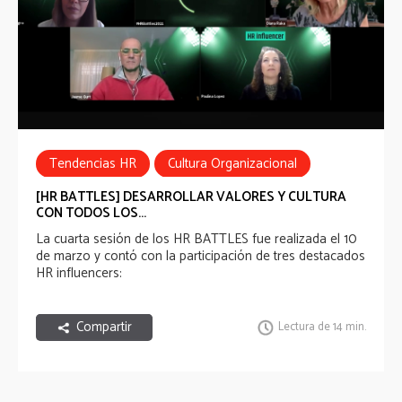
Tendencias HR
Cultura Organizacional
HR Battles
[HR BATTLES] DESARROLLAR VALORES Y CULTURA
CON TODOS LOS...
La cuarta sesión de los HR BATTLES fue realizada el 10
de marzo y contó con la participación de tres destacados
HR influencers:
Compartir
Lectura de 14 min.