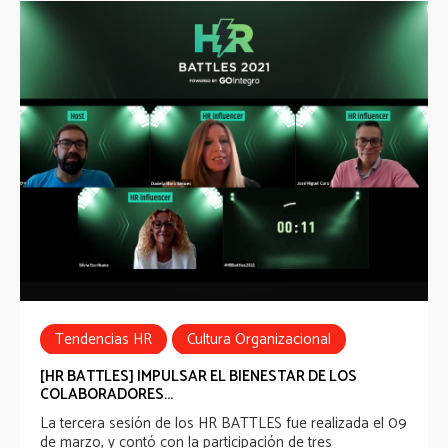
Tendencias HR
Cultura Organizacional
HR Battles
[HR BATTLES] IMPULSAR EL BIENESTAR DE LOS
COLABORADORES...
La tercera sesión de los HR BATTLES fue realizada el 09
de marzo, y contó con la participación de tres