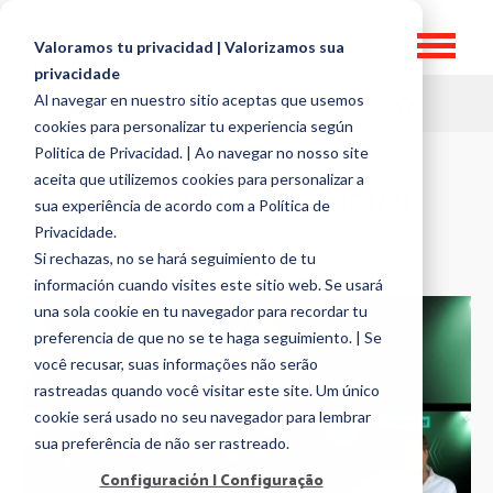
Valoramos tu privacidad | Valorizamos sua
privacidade
Al navegar en nuestro sitio aceptas que usemos
HR TOPICS
cookies para personalizar tu experiencia según
Politica de Privacidad. | Ao navegar no nosso site
aceita que utilizemos cookies para personalizar a
CULTURA ORGANIZACIONAL
sua experiência de acordo com a Política de
Privacidade.
Si rechazas, no se hará seguimiento de tu
información cuando visites este sitio web. Se usará
una sola cookie en tu navegador para recordar tu
preferencia de que no se te haga seguimiento. | Se
você recusar, suas informações não serão
rastreadas quando você visitar este site. Um único
cookie será usado no seu navegador para lembrar
sua preferência de não ser rastreado.
Configuración | Configuração