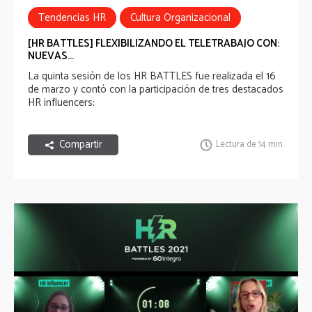
Tendencias HR
Cultura Organizacional
HR Battles
[HR BATTLES] FLEXIBILIZANDO EL TELETRABAJO CON:
NUEVAS...
La quinta sesión de los HR BATTLES fue realizada el 16
de marzo y contó con la participación de tres destacados
HR influencers:
Compartir
Lectura de 14 min.