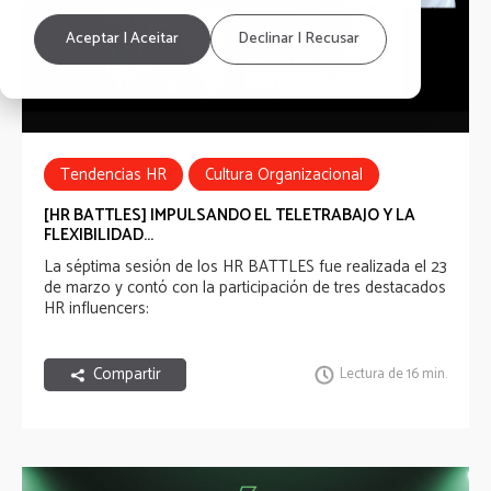
Aceptar | Aceitar
Declinar | Recusar
Tendencias HR
Cultura Organizacional
HR Battles
[HR BATTLES] IMPULSANDO EL TELETRABAJO Y LA
FLEXIBILIDAD...
La séptima sesión de los HR BATTLES fue realizada el 23
de marzo y contó con la participación de tres destacados
HR influencers:
Compartir
Lectura de 16 min.