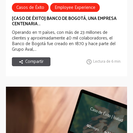
Casos de Éxito
Employee Experience
Employee Experience Awards
[CASO DE ÉXITO] BANCO DE BOGOTÁ, UNA EMPRESA
CENTENARIA...
Operando en 11 países, con más de 23 millones de
clientes y aproximadamente 40 mil colaboradores, el
Banco de Bogotá fue creado en 1870 y hace parte del
Grupo Aval,...
Compartir
Lectura de 6 min.