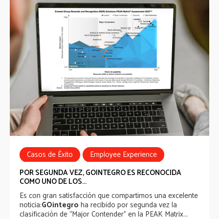
Casos de Éxito
Employee Experience
Employee Experience Awards
POR SEGUNDA VEZ, GOINTEGRO ES RECONOCIDA
COMO UNO DE LOS...
Es con gran satisfacción que compartimos una excelente
noticia:
GOintegro
ha recibido por segunda vez la
clasificación de “Major Contender” en la PEAK Matrix...