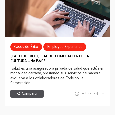
Casos de Éxito
Employee Experience
Employee Experience Awards
[CASO DE ÉXITO] ISALUD, CÓMO HACER DE LA
CULTURA UNA BASE...
Isalud es una aseguradora privada de salud que actúa en
modalidad cerrada, prestando sus servicios de manera
exclusiva a los colaboradores de Codelco, la
Corporación...
Compartir
Lectura de 4 min.