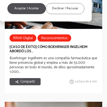
Aceptar | Aceitar
Declinar | Recusar
RRHH Digital
Reconocimientos
Casos de Éxito
Employee Experience
[CASO DE ÉXITO] CÓMO BOEHRINGER INGELHEIM
ABORDÓ LOS...
Employee Experience Awards
RRHH
Boehringer Ingelheim es una compañía farmacéutica que
tiene presencia global y emplea a más de 53.000
personas en todo el mundo, de ellos aproximadamente
1.000...
Compartir
Lectura de 4 min.