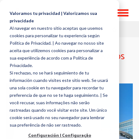
Valoramos tu privacidad | Valorizamos sua
privacidade
Al navegar en nuestro sitio aceptas que usemos
HR TOPICS
cookies para personalizar tu experiencia según
Politica de Privacidad. | Ao navegar no nosso site
aceita que utilizemos cookies para personalizar a
EMPLOYEE EXPERIENCE AWARDS
sua experiência de acordo com a Política de
Privacidade.
Si rechazas, no se hará seguimiento de tu
información cuando visites este sitio web. Se usará
una sola cookie en tu navegador para recordar tu
preferencia de que no se te haga seguimiento. | Se
você recusar, suas informações não serão
rastreadas quando você visitar este site. Um único
cookie será usado no seu navegador para lembrar
sua preferência de não ser rastreado.
Configuración | Configuração