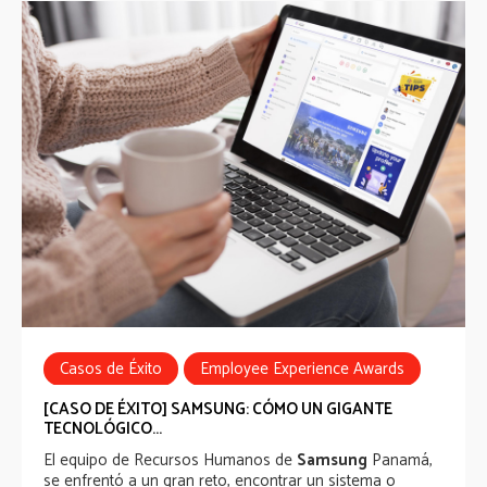
Casos de Éxito
Employee Experience Awards
Employee Communications
HR Tech
[CASO DE ÉXITO] SAMSUNG: CÓMO UN GIGANTE
TECNOLÓGICO...
El equipo de Recursos Humanos de
Samsung
Panamá,
se enfrentó a un gran reto, encontrar un sistema o