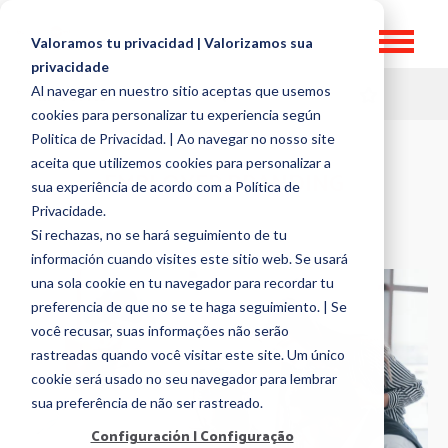
Valoramos tu privacidad | Valorizamos sua
privacidade
Al navegar en nuestro sitio aceptas que usemos
HR TOPICS
cookies para personalizar tu experiencia según
Politica de Privacidad. | Ao navegar no nosso site
aceita que utilizemos cookies para personalizar a
EMPLOYER BRANDING
sua experiência de acordo com a Política de
Privacidade.
Si rechazas, no se hará seguimiento de tu
información cuando visites este sitio web. Se usará
una sola cookie en tu navegador para recordar tu
preferencia de que no se te haga seguimiento. | Se
você recusar, suas informações não serão
rastreadas quando você visitar este site. Um único
cookie será usado no seu navegador para lembrar
sua preferência de não ser rastreado.
Configuración | Configuração