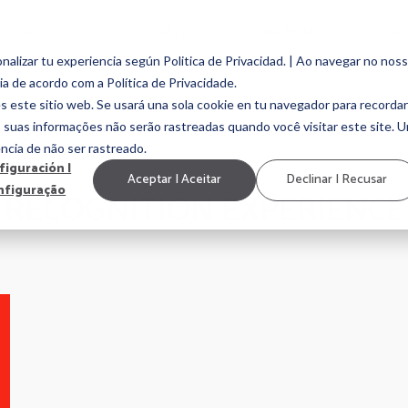
PRODUCTO
CLIENTES
COMPAÑIA
CONTE
alizar tu experiencia según Politica de Privacidad. | Ao navegar no nos
ia de acordo com a Política de Privacidade.
EMENT
EMPLOYEE EXPERIENCE
MARCA EMPLEADORA
CULTURA ORGAN
s este sitio web. Se usará una sola cookie en tu navegador para recordar
, suas informações não serão rastreadas quando você visitar este site. 
ncia de não ser rastreado.
figuración |
Aceptar | Aceitar
Declinar | Recusar
nfiguração
RECOGNITION EXPERIENCE