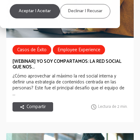
Aceptar | Aceitar
Declinar | Recusar
Casos de Éxito
Employee Experience
Employee Communications
Webinar
[WEBINAR] YO SOY COMPARTAMOS: LA RED SOCIAL
QUE NOS...
¿Cómo aprovechar al máximo la red social interna y
definir una estrategia de contenidos centrada en las
personas? Este fue el principal desafío que el equipo de
...
Compartir
Lectura de 2 min.