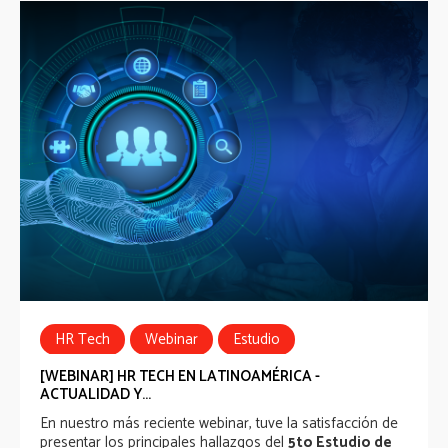
HR Tech
Webinar
Estudio
[WEBINAR] HR TECH EN LATINOAMÉRICA -
ACTUALIDAD Y...
En nuestro más reciente webinar, tuve la satisfacción de
presentar los principales hallazgos del
5to Estudio de