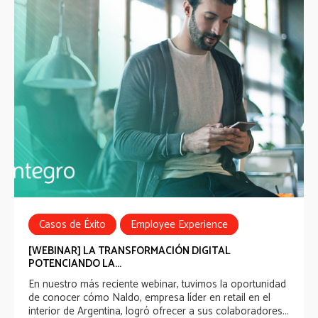
Casos de Éxito
Employee Experience
Employee Communications
Webinar
[WEBINAR] LA TRANSFORMACIÓN DIGITAL
POTENCIANDO LA...
En nuestro más reciente webinar, tuvimos la oportunidad
de conocer cómo
Naldo
, empresa líder en retail en el
interior de Argentina, logró ofrecer a sus colaboradores...