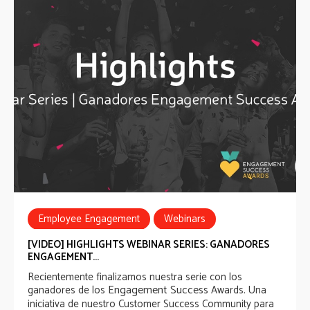
Employee Engagement
Webinars
[VIDEO] HIGHLIGHTS WEBINAR SERIES: GANADORES
ENGAGEMENT...
Recientemente finalizamos nuestra serie con los
Engagement Success
ganadores de los
Awards
. Una
iniciativa de nuestro
Customer Success Community
para