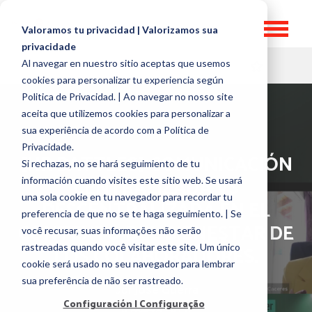
Valoramos tu privacidad | Valorizamos sua
privacidade
Al navegar en nuestro sitio aceptas que usemos
HR TOPICS
cookies para personalizar tu experiencia según
Politica de Privacidad. | Ao navegar no nosso site
aceita que utilizemos cookies para personalizar a
sua experiência de acordo com a Política de
Privacidade.
[HR BATTLES] COMUNICACIÓN
Si rechazas, no se hará seguimiento de tu
CENTRALIZADA VS
información cuando visites este sitio web. Se usará
una sola cookie en tu navegador para recordar tu
DESCENTRALIZADA EN EL
preferencia de que no se te haga seguimiento. | Se
CONTEXTO DEL BIENESTAR DE
você recusar, suas informações não serão
rastreadas quando você visitar este site. Um único
LOS COLABORADORES.
cookie será usado no seu navegador para lembrar
sua preferência de não ser rastreado.
por
José Guerra
Configuración | Configuração