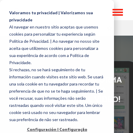
Valoramos tu privacidad | Valorizamos sua
privacidade
Al navegar en nuestro sitio aceptas que usemos
HR TOPICS
cookies para personalizar tu experiencia según
Politica de Privacidad. | Ao navegar no nosso site
aceita que utilizemos cookies para personalizar a
sua experiência de acordo com a Política de
Privacidade.
Si rechazas, no se hará seguimiento de tu
DEMO ONLINE: PLATAFORMA
información cuando visites este sitio web. Se usará
una sola cookie en tu navegador para recordar tu
DE BENEFICIOS PARA
preferencia de que no se te haga seguimiento. | Se
EMPLEADOS ¡BAJA EL VÍDEO!
você recusar, suas informações não serão
rastreadas quando você visitar este site. Um único
por
José Guerra
cookie será usado no seu navegador para lembrar
sua preferência de não ser rastreado.
24 agosto, 2016
Configuración | Configuração