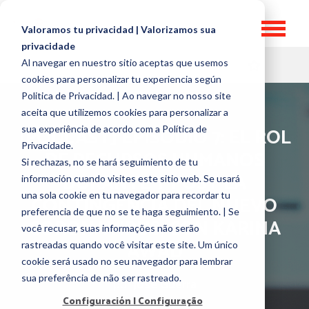
Valoramos tu privacidad | Valorizamos sua
privacidade
Al navegar en nuestro sitio aceptas que usemos
HR TOPICS
cookies para personalizar tu experiencia según
Politica de Privacidad. | Ao navegar no nosso site
aceita que utilizemos cookies para personalizar a
[PODCAST] EPISODIO 7: EL ROL
sua experiência de acordo com a Política de
Privacidade.
DE RECURSOS HUMANOS
Si rechazas, no se hará seguimiento de tu
DURANTE Y POST LA
información cuando visites este sitio web. Se usará
una sola cookie en tu navegador para recordar tu
CONTINGENCIA DEL NUEVO
preferencia de que no se te haga seguimiento. | Se
CORONAVIRUS, CON KARINA
você recusar, suas informações não serão
AWAD
rastreadas quando você visitar este site. Um único
cookie será usado no seu navegador para lembrar
sua preferência de não ser rastreado.
por
José Guerra
Configuración | Configuração
4 mayo, 2020