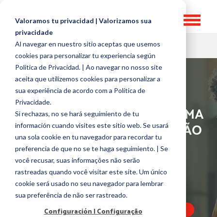
Valoramos tu privacidad | Valorizamos sua
privacidade
Al navegar en nuestro sitio aceptas que usemos
HR TOPICS
cookies para personalizar tu experiencia según
Politica de Privacidad. | Ao navegar no nosso site
aceita que utilizemos cookies para personalizar a
sua experiência de acordo com a Política de
Privacidade.
CONHEÇA O NOVO PROGRAMA
Si rechazas, no se hará seguimiento de tu
DE BENEFÍCIOS DE FORMAÇÃO
información cuando visites este sitio web. Se usará
una sola cookie en tu navegador para recordar tu
ON-LINE
preferencia de que no se te haga seguimiento. | Se
você recusar, suas informações não serão
por
José Guerra
rastreadas quando você visitar este site. Um único
17 April, 2020
cookie será usado no seu navegador para lembrar
sua preferência de não ser rastreado.
Employee Experience
tendências de RH
Configuración | Configuração