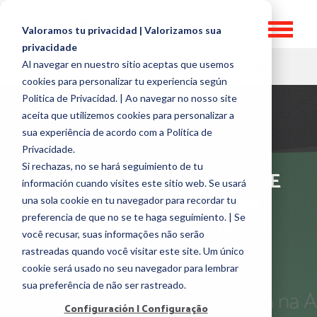
Valoramos tu privacidad | Valorizamos sua
privacidade
Al navegar en nuestro sitio aceptas que usemos
HR TOPICS
cookies para personalizar tu experiencia según
Politica de Privacidad. | Ao navegar no nosso site
aceita que utilizemos cookies para personalizar a
sua experiência de acordo com a Política de
Privacidade.
Si rechazas, no se hará seguimiento de tu
O EMPLOYER BRANDING SE
información cuando visites este sitio web. Se usará
CONSOLIDA NA LATAM,
una sola cookie en tu navegador para recordar tu
preferencia de que no se te haga seguimiento. | Se
SEGUNDO ESTUDO
você recusar, suas informações não serão
rastreadas quando você visitar este site. Um único
por
Daniel Bogomoltz
cookie será usado no seu navegador para lembrar
29 August, 2016
sua preferência de não ser rastreado.
Configuración | Configuração