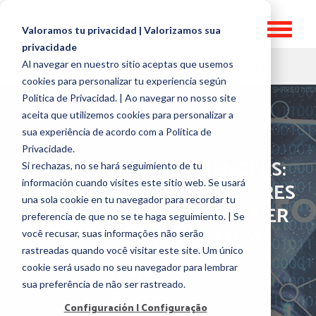
Valoramos tu privacidad | Valorizamos sua
privacidade
Al navegar en nuestro sitio aceptas que usemos
HR TOPICS
cookies para personalizar tu experiencia según
Politica de Privacidad. | Ao navegar no nosso site
aceita que utilizemos cookies para personalizar a
sua experiência de acordo com a Política de
Privacidade.
[OPINIÃO] HR INFLUENCERS:
Si rechazas, no se hará seguimiento de tu
información cuando visites este sitio web. Se usará
HABILIDADES QUE OS LÍDERES
una sola cookie en tu navegador para recordar tu
DE RH DEVEM DESENVOLVER
preferencia de que no se te haga seguimiento. | Se
NOS PRÓXIMOS 5 ANOS
você recusar, suas informações não serão
rastreadas quando você visitar este site. Um único
cookie será usado no seu navegador para lembrar
por
Daniel Bogomoltz
sua preferência de não ser rastreado.
25 February, 2020
Configuración | Configuração