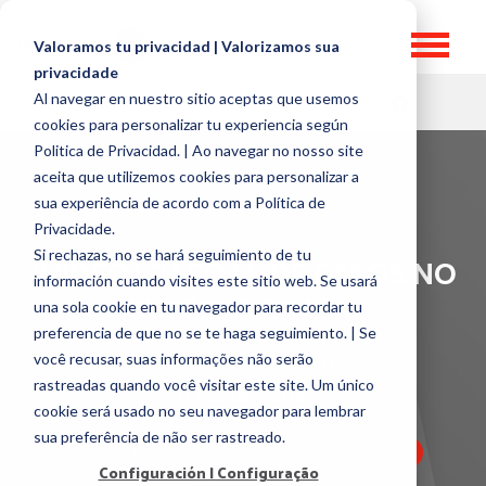
Valoramos tu privacidad | Valorizamos sua
privacidade
Al navegar en nuestro sitio aceptas que usemos
HR TOPICS
cookies para personalizar tu experiencia según
Politica de Privacidad. | Ao navegar no nosso site
aceita que utilizemos cookies para personalizar a
sua experiência de acordo com a Política de
Privacidade.
Si rechazas, no se hará seguimiento de tu
[VIDEO] PACOTE DE CASOS NO
información cuando visites este sitio web. Se usará
SUCESSO BRASIL
una sola cookie en tu navegador para recordar tu
preferencia de que no se te haga seguimiento. | Se
por
Daniel Bogomoltz
você recusar, suas informações não serão
rastreadas quando você visitar este site. Um único
14 February, 2018
cookie será usado no seu navegador para lembrar
sua preferência de não ser rastreado.
Casos de Sucesso
Reconocimientos
Configuración | Configuração