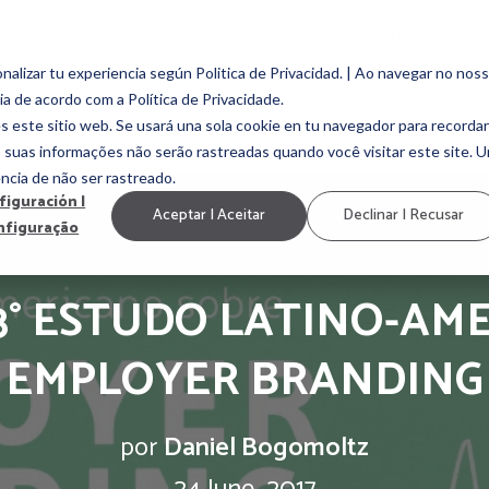
ODUTO
CLIENTES
EMPRESA
CONTEÚDOS
alizar tu experiencia según Politica de Privacidad. | Ao navegar no nos
ia de acordo com a Política de Privacidade.
EMPLOYEE ENGAGEMENT
EMPLOYEE EXPERIENCE
MARCA EMP
s este sitio web. Se usará una sola cookie en tu navegador para recordar
, suas informações não serão rastreadas quando você visitar este site. 
ncia de não ser rastreado.
figuración |
Aceptar | Aceitar
Declinar | Recusar
nfiguração
 3° ESTUDO LATINO-AM
EMPLOYER BRANDING
por
Daniel Bogomoltz