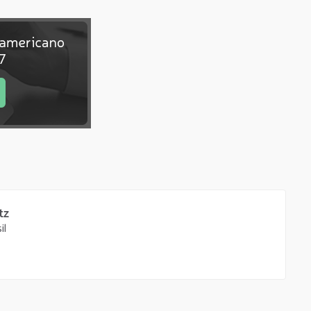
tz
il