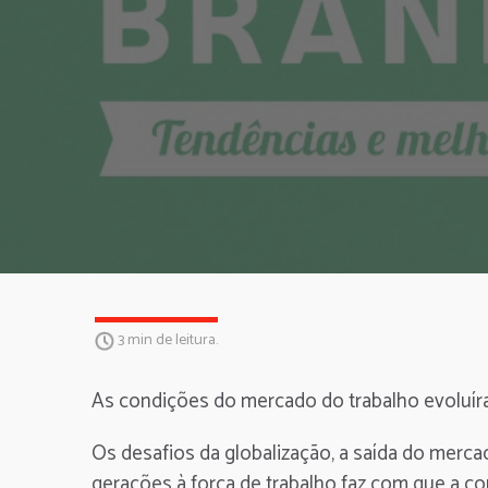
3 min de leitura.
As condições do mercado do trabalho evoluíra
Os desafios da globalização, a saída do merc
gerações à força de trabalho faz com que a con