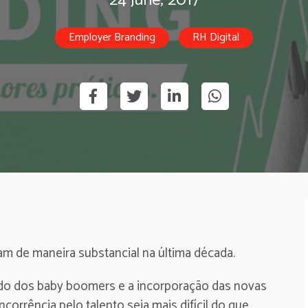
24 June, 2017
Employer Branding
RH Digital
m de maneira substancial na última década.
ado dos baby boomers e a incorporação das novas
corrência pelo talento seja mais difícil do que