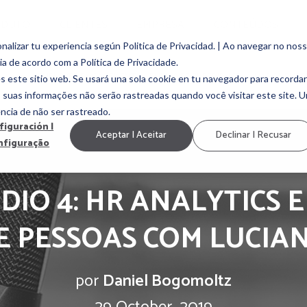
ODUTO
CLIENTES
EMPRESA
CONTEÚDOS
alizar tu experiencia según Politica de Privacidad. | Ao navegar no nos
ia de acordo com a Política de Privacidade.
EMPLOYEE ENGAGEMENT
EMPLOYEE EXPERIENCE
MARCA EMP
s este sitio web. Se usará una sola cookie en tu navegador para recordar
, suas informações não serão rastreadas quando você visitar este site. 
ncia de não ser rastreado.
figuración |
Aceptar | Aceitar
Declinar | Recusar
nfiguração
DIO 4: HR ANALYTICS 
E PESSOAS COM LUCIAN
por
Daniel Bogomoltz