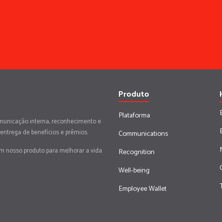
Produto
Plataforma
municação interna, reconhecimento e
 entrega de benefícios e prêmios.
Communications
em nosso produto para melhorar a vida
Recognition
Well-being
Employee Wallet