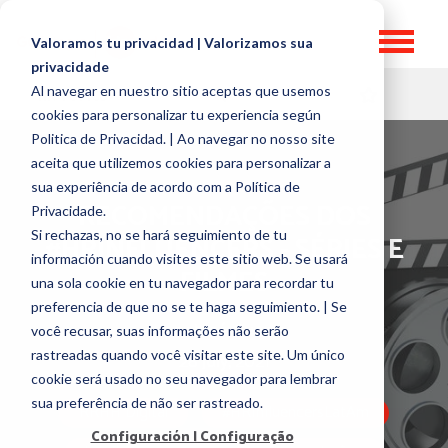
Valoramos tu privacidad | Valorizamos sua
privacidade
Al navegar en nuestro sitio aceptas que usemos
HR TOPICS
cookies para personalizar tu experiencia según
Politica de Privacidad. | Ao navegar no nosso site
aceita que utilizemos cookies para personalizar a
sua experiência de acordo com a Política de
RECOMENDAÇÕES DOS
Privacidade.
Si rechazas, no se hará seguimiento de tu
#HRINFLUENCERS - SÉRIES E
información cuando visites este sitio web. Se usará
FILMES
una sola cookie en tu navegador para recordar tu
preferencia de que no se te haga seguimiento. | Se
por
José Guerra
você recusar, suas informações não serão
rastreadas quando você visitar este site. Um único
28 July, 2021
cookie será usado no seu navegador para lembrar
sua preferência de não ser rastreado.
RRHH Digital
#HRInfluencersLatAm
Configuración | Configuração