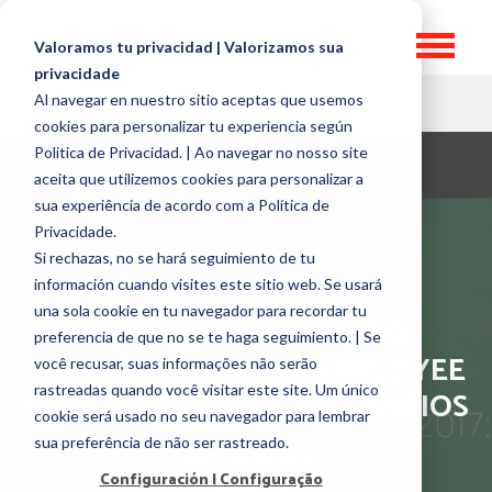
Valoramos tu privacidad | Valorizamos sua
privacidade
Al navegar en nuestro sitio aceptas que usemos
HR TOPICS
cookies para personalizar tu experiencia según
Politica de Privacidad. | Ao navegar no nosso site
aceita que utilizemos cookies para personalizar a
sua experiência de acordo com a Política de
Privacidade.
Si rechazas, no se hará seguimiento de tu
información cuando visites este sitio web. Se usará
una sola cookie en tu navegador para recordar tu
RESULTADOS ESTUDIO
preferencia de que no se te haga seguimiento. | Se
LATINOAMERICANO EMPLOYEE
você recusar, suas informações não serão
rastreadas quando você visitar este site. Um único
ENGAGEMENT: URGEN CAMBIOS
cookie será usado no seu navegador para lembrar
sua preferência de não ser rastreado.
por
José Guerra
Configuración | Configuração