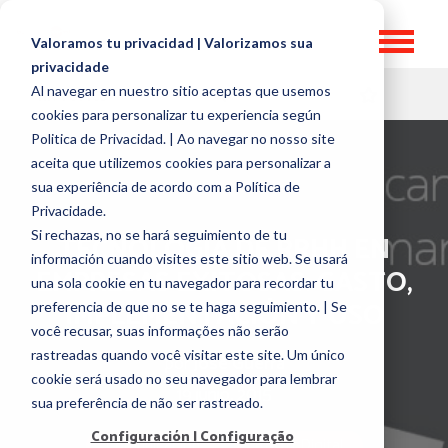
Valoramos tu privacidad | Valorizamos sua
privacidade
Al navegar en nuestro sitio aceptas que usemos
HR TOPICS
cookies para personalizar tu experiencia según
Politica de Privacidad. | Ao navegar no nosso site
aceita que utilizemos cookies para personalizar a
sua experiência de acordo com a Política de
Privacidade.
Si rechazas, no se hará seguimiento de tu
TECNOLOGÍA DE RRHH EN
información cuando visites este sitio web. Se usará
EMPRESAS EXITOSAS: GASTO,
una sola cookie en tu navegador para recordar tu
IMPLEMENTACIÓN Y USO
preferencia de que no se te haga seguimiento. | Se
você recusar, suas informações não serão
rastreadas quando você visitar este site. Um único
por
José Guerra
cookie será usado no seu navegador para lembrar
19 junio, 2015
sua preferência de não ser rastreado.
Configuración | Configuração
Comunicación
RRHH Digital