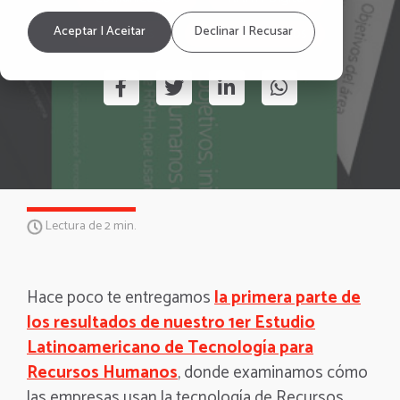
Beneficios
Reconocimientos
Aceptar | Aceitar
Declinar | Recusar
Lectura de 2 min.
Hace poco te entregamos
la primera parte de
los resultados de nuestro 1er Estudio
Latinoamericano de Tecnología para
Recursos Humanos
, donde examinamos cómo
las empresas usan la tecnología de Recursos