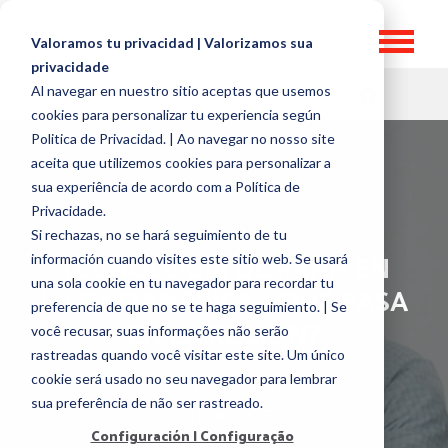
Valoramos tu privacidad | Valorizamos sua
privacidade
Al navegar en nuestro sitio aceptas que usemos
HR TOPICS
cookies para personalizar tu experiencia según
Politica de Privacidad. | Ao navegar no nosso site
aceita que utilizemos cookies para personalizar a
sua experiência de acordo com a Política de
Privacidade.
Si rechazas, no se hará seguimiento de tu
TECNOLOGÍA DE RRHH EN
información cuando visites este sitio web. Se usará
una sola cookie en tu navegador para recordar tu
LATINOAMÉRICA: ¿QUÉ PASA
preferencia de que no se te haga seguimiento. | Se
EN LA REGIÓN?
você recusar, suas informações não serão
rastreadas quando você visitar este site. Um único
por
José Guerra
cookie será usado no seu navegador para lembrar
sua preferência de não ser rastreado.
25 junio, 2015
Configuración | Configuração