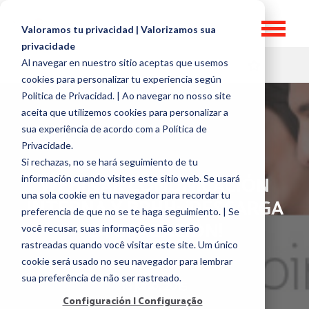
Valoramos tu privacidad | Valorizamos sua
privacidade
Al navegar en nuestro sitio aceptas que usemos
HR TOPICS
cookies para personalizar tu experiencia según
Politica de Privacidad. | Ao navegar no nosso site
aceita que utilizemos cookies para personalizar a
sua experiência de acordo com a Política de
Privacidade.
Si rechazas, no se hará seguimiento de tu
WEBINAR COMUNICACIÓN
información cuando visites este sitio web. Se usará
una sola cookie en tu navegador para recordar tu
INTERNA Y RRHH: ¡DESCARGA
preferencia de que no se te haga seguimiento. | Se
LA GRABACIÓN!
você recusar, suas informações não serão
rastreadas quando você visitar este site. Um único
por
Renzo Dasso
cookie será usado no seu navegador para lembrar
sua preferência de não ser rastreado.
18 junio, 2015
Configuración | Configuração