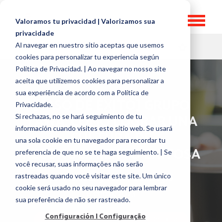
Valoramos tu privacidad | Valorizamos sua
privacidade
Al navegar en nuestro sitio aceptas que usemos
HR TOPICS
cookies para personalizar tu experiencia según
Politica de Privacidad. | Ao navegar no nosso site
aceita que utilizemos cookies para personalizar a
sua experiência de acordo com a Política de
[CASO DE ÉXITO] GRUPO
Privacidade.
TAWA, CÓMO LOGRAR UNA
Si rechazas, no se hará seguimiento de tu
información cuando visites este sitio web. Se usará
CULTURA DE
una sola cookie en tu navegador para recordar tu
RECONOCIMIENTO EXITOSA
preferencia de que no se te haga seguimiento. | Se
você recusar, suas informações não serão
por
Marketing Team, GOintegro
rastreadas quando você visitar este site. Um único
cookie será usado no seu navegador para lembrar
6 enero, 2023
sua preferência de não ser rastreado.
Configuración | Configuração
Reconocimientos
Casos de Éxito