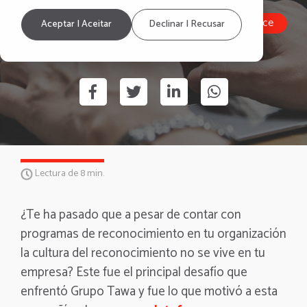
Employee Engagement
Employee Experience
Aceptar | Aceitar
Declinar | Recusar
Comunicación Interna
HR Tech
Lectura de 8 min.
¿Te ha pasado que a pesar de contar con
programas de reconocimiento en tu organización
la cultura del reconocimiento no se vive en tu
empresa? Este fue el principal desafío que
enfrentó Grupo Tawa y fue lo que motivó a esta