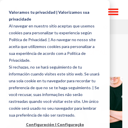
Valoramos tu privacidad | Valorizamos sua
privacidade
Al navegar en nuestro sitio aceptas que usemos
HR TOPICS
cookies para personalizar tu experiencia según
Politica de Privacidad. | Ao navegar no nosso site
aceita que utilizemos cookies para personalizar a
TRANSFORMACIÓN DIGITAL
sua experiência de acordo com a Política de
Privacidade.
Si rechazas, no se hará seguimiento de tu
información cuando visites este sitio web. Se usará
una sola cookie en tu navegador para recordar tu
preferencia de que no se te haga seguimiento. | Se
você recusar, suas informações não serão
rastreadas quando você visitar este site. Um único
cookie será usado no seu navegador para lembrar
sua preferência de não ser rastreado.
Configuración | Configuração