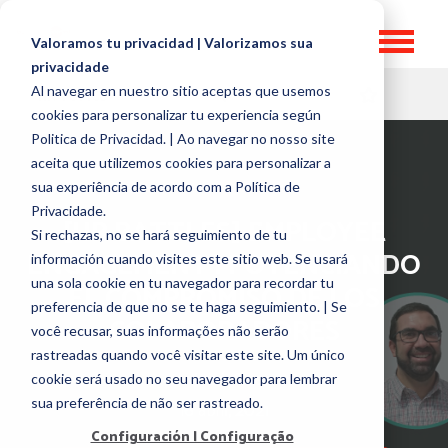
Valoramos tu privacidad | Valorizamos sua
privacidade
Al navegar en nuestro sitio aceptas que usemos
HR TOPICS
cookies para personalizar tu experiencia según
Politica de Privacidad. | Ao navegar no nosso site
aceita que utilizemos cookies para personalizar a
sua experiência de acordo com a Política de
Privacidade.
[HR BATTLES] EMPLOYEE
Si rechazas, no se hará seguimiento de tu
ENGAGEMENT | POTENCIANDO
información cuando visites este sitio web. Se usará
una sola cookie en tu navegador para recordar tu
EL COMPROMISO DE LOS
preferencia de que no se te haga seguimiento. | Se
COLABORADORES
você recusar, suas informações não serão
rastreadas quando você visitar este site. Um único
por
José Guerra
cookie será usado no seu navegador para lembrar
sua preferência de não ser rastreado.
16 abril, 2021
Configuración | Configuração