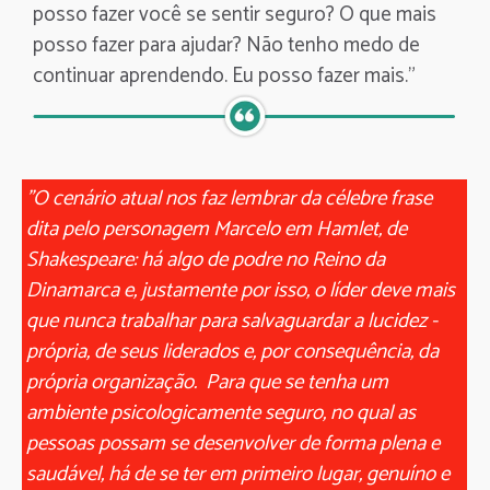
posso fazer você se sentir seguro? O que mais
posso fazer para ajudar? Não tenho medo de
continuar aprendendo. Eu posso fazer mais."
"O cenário atual nos faz lembrar da célebre frase
dita pelo personagem Marcelo em Hamlet, de
Shakespeare: há algo de podre no Reino da
Dinamarca e, justamente por isso, o líder deve mais
que nunca trabalhar para salvaguardar a lucidez -
própria, de seus liderados e, por consequência, da
própria organização. Para que se tenha um
ambiente psicologicamente seguro, no qual as
pessoas possam se desenvolver de forma plena e
saudável, há de se ter em primeiro lugar, genuíno e