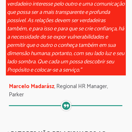
verdadeiro interesse pelo outro e uma comunicação
que possa ser a mais transparente e profunda
possível. As relações devem ser verdadeiras
também, e para isso e para que se crie confiança, há
a necessidade de se expor vulnerabilidades e
permitir que o outro o conheça também em sua
dimensão humana; portanto, com seu lado luz e seu
lado sombra. Que cada um possa descobrir seu
Propósito e colocar-se a serviço.
"
Marcelo Madarász
, Regional HR Manager,
Parker