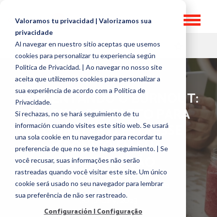
Valoramos tu privacidad | Valorizamos sua
privacidade
Al navegar en nuestro sitio aceptas que usemos
HR TOPICS
cookies para personalizar tu experiencia según
Politica de Privacidad. | Ao navegar no nosso site
aceita que utilizemos cookies para personalizar a
sua experiência de acordo com a Política de
ENFRENTANDO O BURNOUT:
Privacidade.
UM GUIA COMPLETO PARA
Si rechazas, no se hará seguimiento de tu
COMBATER O ESTRESSE
información cuando visites este sitio web. Se usará
una sola cookie en tu navegador para recordar tu
CRÔNICO EM SUA
preferencia de que no se te haga seguimiento. | Se
ORGANIZAÇÃO
você recusar, suas informações não serão
rastreadas quando você visitar este site. Um único
por
Marketing Team, GOintegro
cookie será usado no seu navegador para lembrar
sua preferência de não ser rastreado.
20 January, 2023
Configuración | Configuração