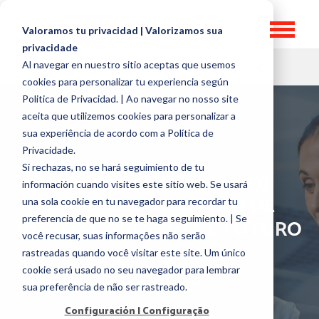
Valoramos tu privacidad | Valorizamos sua
privacidade
Al navegar en nuestro sitio aceptas que usemos
HR TOPICS
cookies para personalizar tu experiencia según
Politica de Privacidad. | Ao navegar no nosso site
aceita que utilizemos cookies para personalizar a
sua experiência de acordo com a Política de
Privacidade.
Si rechazas, no se hará seguimiento de tu
[#HRINFLUENCERS2020]
información cuando visites este sitio web. Se usará
DESAFIOS NA GESTÃO DE
una sola cookie en tu navegador para recordar tu
preferencia de que no se te haga seguimiento. | Se
PESSOAS: PRESENTE E FUTURO
você recusar, suas informações não serão
rastreadas quando você visitar este site. Um único
por
José Guerra
cookie será usado no seu navegador para lembrar
1 October, 2020
sua preferência de não ser rastreado.
Configuración | Configuração