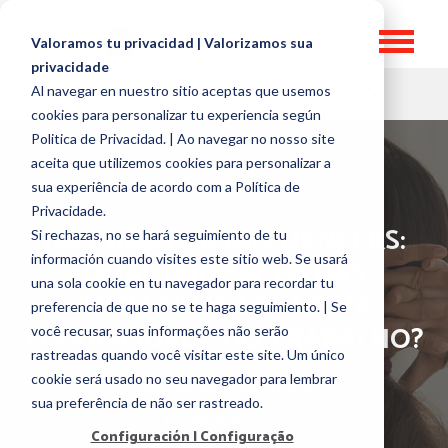
Valoramos tu privacidad | Valorizamos sua
privacidade
Al navegar en nuestro sitio aceptas que usemos
HR TOPICS
cookies para personalizar tu experiencia según
Politica de Privacidad. | Ao navegar no nosso site
aceita que utilizemos cookies para personalizar a
sua experiência de acordo com a Política de
Privacidade.
[OPINIÃO] HR INFLUENCERS:
Si rechazas, no se hará seguimiento de tu
información cuando visites este sitio web. Se usará
QUAL O IMPACTO DAS
una sola cookie en tu navegador para recordar tu
INICIATIVAS LEGAIS NA
preferencia de que no se te haga seguimiento. | Se
FLEXIBILIDADE DO TRABALHO?
você recusar, suas informações não serão
rastreadas quando você visitar este site. Um único
cookie será usado no seu navegador para lembrar
por
Daniel Bogomoltz
sua preferência de não ser rastreado.
30 October, 2019
Configuración | Configuração