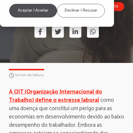
Employee Burnout
HRInfluencersLatAm2019
Aceptar | Aceitar
Declinar | Recusar
10 min de leitura.
A OIT (Organização Internacional do
Trabalho) define o estresse laboral
como
uma doença que constitui um perigo para as
economias em desenvolvimento devido ao baixo
desempenho do trabalhador. Embora as