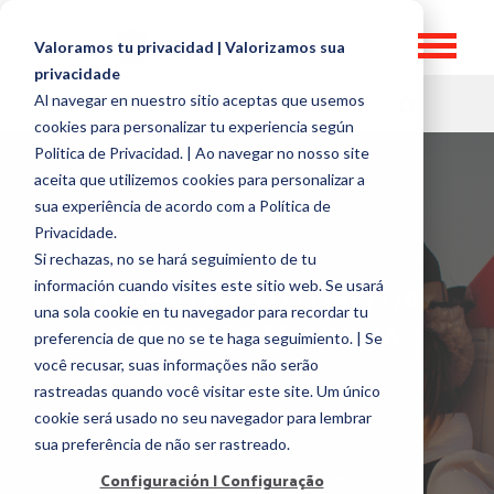
Valoramos tu privacidad | Valorizamos sua
privacidade
Al navegar en nuestro sitio aceptas que usemos
HR TOPICS
cookies para personalizar tu experiencia según
Politica de Privacidad. | Ao navegar no nosso site
aceita que utilizemos cookies para personalizar a
sua experiência de acordo com a Política de
Privacidade.
Si rechazas, no se hará seguimiento de tu
información cuando visites este sitio web. Se usará
PRESENTE E FUTURO DA
una sola cookie en tu navegador para recordar tu
LIDERANÇA FEMININA
preferencia de que no se te haga seguimiento. | Se
você recusar, suas informações não serão
por
Beatriz Rivas Leal
rastreadas quando você visitar este site. Um único
cookie será usado no seu navegador para lembrar
12 February, 2020
sua preferência de não ser rastreado.
Liderança
Cultura Organizacional
Configuración | Configuração