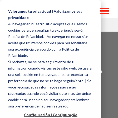
Valoramos tu privacidad | Valorizamos sua
privacidade
Al navegar en nuestro sitio aceptas que usemos
HR TOPICS
cookies para personalizar tu experiencia según
Politica de Privacidad. | Ao navegar no nosso site
aceita que utilizemos cookies para personalizar a
sua experiência de acordo com a Política de
Privacidade.
Si rechazas, no se hará seguimiento de tu
RECONOCIMIENTOS PARA
información cuando visites este sitio web. Se usará
una sola cookie en tu navegador para recordar tu
MILLENNIALS: 5 DURAS
preferencia de que no se te haga seguimiento. | Se
REALIDADES PARA RRHH
você recusar, suas informações não serão
rastreadas quando você visitar este site. Um único
por
German Dyzenchauz
cookie será usado no seu navegador para lembrar
sua preferência de não ser rastreado.
31 mayo, 2016
Configuración | Configuração