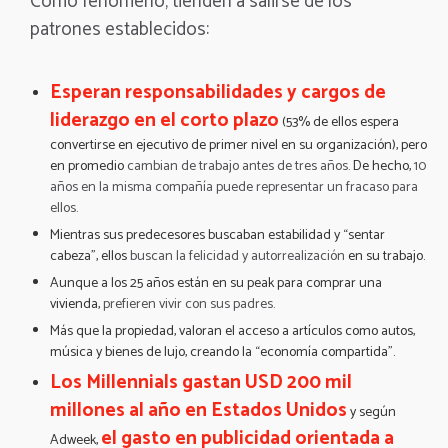
Como fenómeno, tienden a salirse de los
patrones establecidos:
Esperan responsabilidades y cargos de
liderazgo en el corto plazo
(53% de ellos espera
convertirse en ejecutivo de primer nivel en su organización), pero
en promedio
cambian de trabajo antes de tres años
.
De hecho,
10
años en la misma compañía puede representar un fracaso para
ellos
.
Mientras sus predecesores buscaban estabilidad y “sentar
cabeza”, ellos
buscan la felicidad y autorrealización
en su trabajo.
Aunque a los 25 años están en su peak para comprar una
vivienda,
prefieren vivir con sus padres
.
Más que la propiedad, valoran el acceso a artículos como autos,
música y bienes de lujo, creando la “economía compartida”.
Los Millennials gastan USD 200 mil
millones al año en Estados Unidos
y según
el gasto en publicidad orientada a
Adweek,