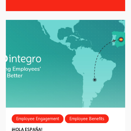
Employee Engagement
Employee Benefits
España
Expansión Internacional
¡HOLA ESPAÑA!