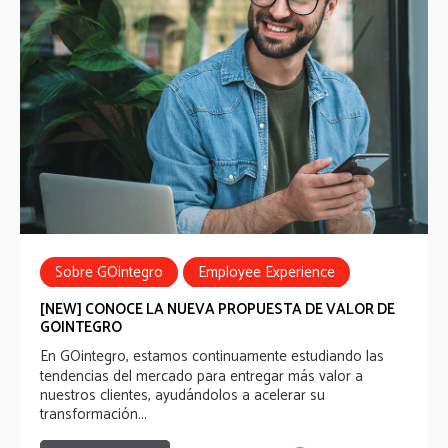
Sobre GOintegro
Employee Experience
Employee Communications
[NEW] CONOCE LA NUEVA PROPUESTA DE VALOR DE
GOINTEGRO
Employee Recognition
Employee Benefits
En
GOintegro
, estamos continuamente estudiando las
tendencias del mercado para entregar más valor a
nuestros clientes, ayudándolos a acelerar su
transformación...