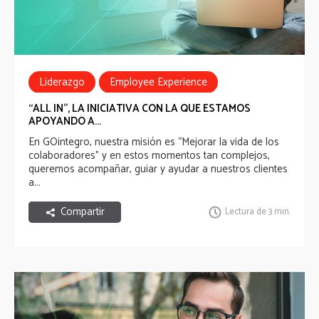
Liderazgo
Employee Experience
Cultura Organizacional
“ALL IN”, LA INICIATIVA CON LA QUE ESTAMOS
APOYANDO A...
Employee Communications
En GOintegro, nuestra misión es
“Mejorar la vida de los
colaboradores”
y en estos momentos tan complejos,
queremos acompañar, guiar y ayudar a nuestros clientes
a...
Compartir
Lectura de 3 min.