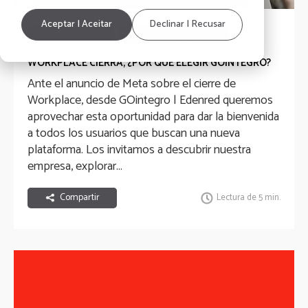
Aceptar | Aceitar
Declinar | Recusar
Reconocimientos
Employee Engagement
Employee Experience
Comunicación Interna
WORKPLACE CIERRA, ¿POR QUÉ ELEGIR GOINTEGRO?
Ante el anuncio de Meta sobre el cierre de
RRHH
Workplace, desde GOintegro | Edenred queremos
aprovechar esta oportunidad para dar la bienvenida
a todos los usuarios que buscan una nueva
plataforma. Los invitamos a descubrir nuestra
empresa, explorar...
Compartir
Lectura de 5 min.