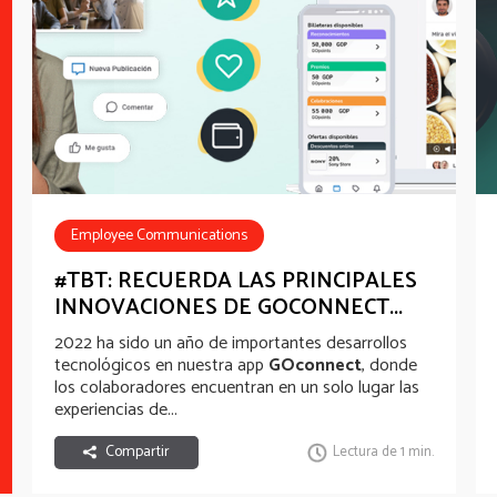
Employee Communications
Employee Recognition
HR Tech
#TBT: RECUERDA LAS PRINCIPALES
INNOVACIONES DE GOCONNECT...
well-being experience
2022 ha sido un año de importantes desarrollos
tecnológicos en nuestra app
GOconnect
, donde
los colaboradores encuentran en un solo lugar las
experiencias de...
Compartir
Lectura de 1 min.