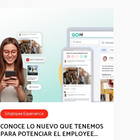
Employee Experience
Employee Communications
CONOCE LO NUEVO QUE TENEMOS
PARA POTENCIAR EL EMPLOYEE...
Employee Recognition
Employee Benefits