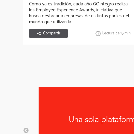
Como ya es tradición, cada año
GOintegro
realiza
well-being experience
los
Employee Experience Awards
, iniciativa que
busca destacar a empresas de distintas partes del
mundo que utilizan la...
Compartir
Lectura de 15 min.