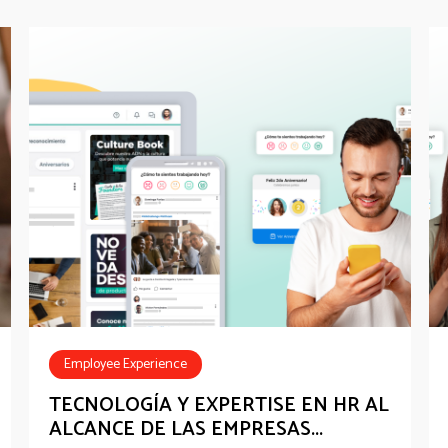
Employee Experience
Employee Communications
TECNOLOGÍA Y EXPERTISE EN HR AL
ALCANCE DE LAS EMPRESAS...
Employee Recognition
Employee Benefits