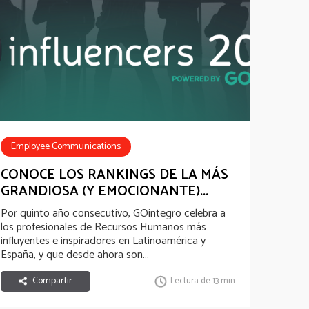
Employee Communications
Employee Recognition
HR Tech
CONOCE LOS RANKINGS DE LA MÁS
GRANDIOSA (Y EMOCIONANTE)...
well-being experience
Por quinto año consecutivo, GOintegro celebra a
los profesionales de Recursos Humanos más
influyentes e inspiradores en Latinoamérica y
España, y que desde ahora son...
Compartir
Lectura de 13 min.