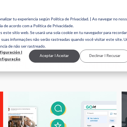
PRODUCTO
CLIENTES
COMPAÑIA
CONTE
alizar tu experiencia según Politica de Privacidad. | Ao navegar no nos
ia de acordo com a Política de Privacidade.
EMENT
EMPLOYEE EXPERIENCE
MARCA EMPLEADORA
CULTURA ORGAN
s este sitio web. Se usará una sola cookie en tu navegador para recordar
, suas informações não serão rastreadas quando você visitar este site. 
ncia de não ser rastreado.
figuración |
Aceptar | Aceitar
Declinar | Recusar
nfiguração
EMPLOYEE RECOGNITION