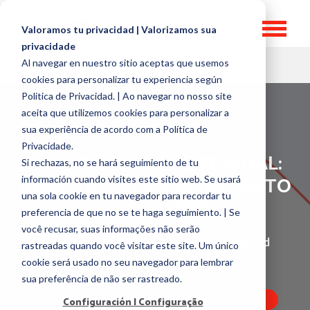
Valoramos tu privacidad | Valorizamos sua
privacidade
Al navegar en nuestro sitio aceptas que usemos
HR TOPICS
cookies para personalizar tu experiencia según
Politica de Privacidad. | Ao navegar no nosso site
aceita que utilizemos cookies para personalizar a
sua experiência de acordo com a Política de
Privacidade.
ROTATIVIDADE DE PESSOAL:
Si rechazas, no se hará seguimiento de tu
IMPACTO, CÁLCULO DO CUSTO
información cuando visites este sitio web. Se usará
una sola cookie en tu navegador para recordar tu
E SOLUÇÕES
preferencia de que no se te haga seguimiento. | Se
você recusar, suas informações não serão
por
Marketing Team, GOintegro | Edenred
rastreadas quando você visitar este site. Um único
15 January, 2025
cookie será usado no seu navegador para lembrar
sua preferência de não ser rastreado.
Digital HR
Motivação
Bem-estar
Configuración | Configuração