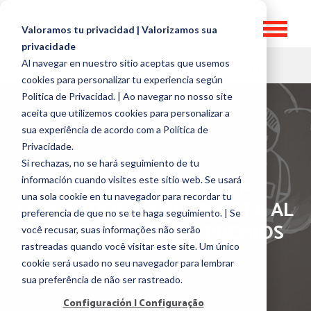
Valoramos tu privacidad | Valorizamos sua
privacidade
Al navegar en nuestro sitio aceptas que usemos
HR TOPICS
cookies para personalizar tu experiencia según
Politica de Privacidad. | Ao navegar no nosso site
aceita que utilizemos cookies para personalizar a
sua experiência de acordo com a Política de
Privacidade.
Si rechazas, no se hará seguimiento de tu
RECONOCIMIENTOS A
información cuando visites este sitio web. Se usará
una sola cookie en tu navegador para recordar tu
EMPLEADOS: LA RESPUESTA AL
preferencia de que no se te haga seguimiento. | Se
DEBATE DINERO VS PREMIOS
você recusar, suas informações não serão
rastreadas quando você visitar este site. Um único
por
José Guerra
cookie será usado no seu navegador para lembrar
sua preferência de não ser rastreado.
31 marzo, 2016
Configuración | Configuração