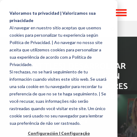
Valoramos tu privacidad | Valorizamos sua
privacidade
Al navegar en nuestro sitio aceptas que usemos
HR TOPICS
cookies para personalizar tu experiencia según
Politica de Privacidad. | Ao navegar no nosso site
aceita que utilizemos cookies para personalizar a
sua experiência de acordo com a Política de
[HR BATTLES] DESARROLLAR
Privacidade.
Si rechazas, no se hará seguimiento de tu
VALORES Y CULTURA CON
información cuando visites este sitio web. Se usará
TODOS LOS COLABORADORES
una sola cookie en tu navegador para recordar tu
VS CON LOS LÍDERES DE
preferencia de que no se te haga seguimiento. | Se
você recusar, suas informações não serão
EQUIPO
rastreadas quando você visitar este site. Um único
cookie será usado no seu navegador para lembrar
por
José Guerra
sua preferência de não ser rastreado.
16 marzo, 2021
Configuración | Configuração