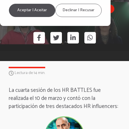
Tendencias HR
Cultura Organizacional
Aceptar | Aceitar
Declinar | Recusar
HR Battles
Lectura de 14 min.
La cuarta sesión de los HR BATTLES fue
realizada el 10 de marzo y contó con la
participación de tres destacados HR influencers: