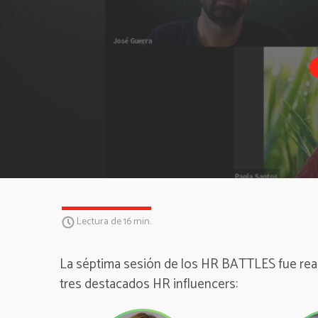
Lectura de 16 min.
La séptima sesión de los HR BATTLES fue reali
tres destacados HR influencers: