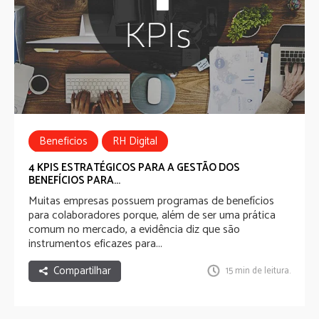
Beneficios
RH Digital
Employee Experience
Employee Benefits
4 KPIS ESTRATÉGICOS PARA A GESTÃO DOS
BENEFÍCIOS PARA...
Muitas empresas possuem programas de benefícios
para colaboradores porque, além de ser uma prática
comum no mercado, a evidência diz que são
instrumentos eficazes para...
Compartilhar
15 min de leitura.