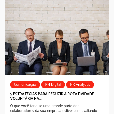
Comunicação
RH Digital
HR Analytics
HR Tech
Bem-estar
5 ESTRATÉGIAS PARA REDUZIR A ROTATIVIDADE
VOLUNTÁRIA NA...
O que você faria se uma grande parte dos
colaboradores da sua empresa estivessem avaliando