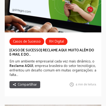
Casos de Sucesso
RH Digital
Employee Experience
Comunicação Interna
[CASO DE SUCESSO] RECLAME AQUI: MUITO ALÉM DO
E-MAIL E DO...
Em um ambiente empresarial cada vez mais dinâmico, o
Reclame AQUI
, empresa brasileira do setor tecnológico,
enfrentou um desafio comum em muitas organizações: a
falta...
Compartilhar
4 min de leitura.