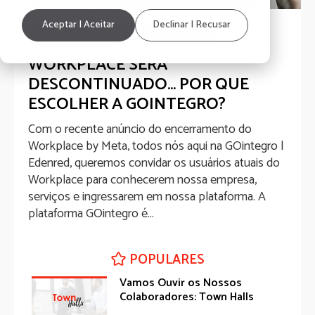
Aceptar | Aceitar
Declinar | Recusar
Employee Experience
HRinfluencers
WORKPLACE SERÁ
DESCONTINUADO… POR QUE
ESCOLHER A GOINTEGRO?
Com o recente anúncio do encerramento do
Workplace by Meta, todos nós aqui na GOintegro |
Edenred, queremos convidar os usuários atuais do
Workplace para conhecerem nossa empresa,
serviços e ingressarem em nossa plataforma. A
plataforma GOintegro é...
Compartilhar
5 min de leitura.
POPULARES
Vamos Ouvir os Nossos
Colaboradores: Town Halls