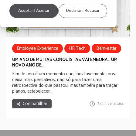
Aceptar | Aceitar
Declinar | Recusar
Employee Experience
HR Tech
Bem-estar
Well-being Experience
Recognition Experience
UM ANO DE MUITAS CONQUISTAS VAI EMBORA… UM
NOVO ANO DE...
Communicatios Experience
Fim de ano é um momento que, inevitavelmente, nos
deixa mais pensativos, não só para fazer uma
retrospectiva do que passou, mas também para traçar
planos, estabelecer...
Compartilhar
5 min de leitura.