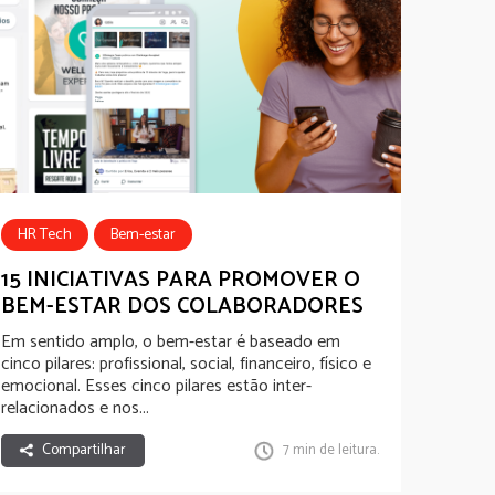
HR Tech
Bem-estar
Well-being Experience
15 INICIATIVAS PARA PROMOVER O
BEM-ESTAR DOS COLABORADORES
App Comunicação Interna
Em sentido amplo, o bem-estar é baseado em
cinco pilares: profissional, social, financeiro, físico e
emocional. Esses cinco pilares estão inter-
relacionados e nos...
Compartilhar
7 min de leitura.