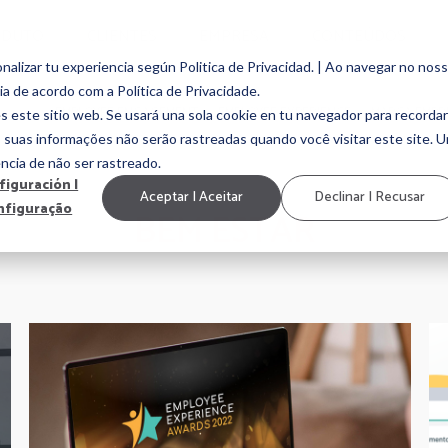
ODUTO
CLIENTES
EMPRESA
CONTEÚDOS
alizar tu experiencia según Politica de Privacidad. | Ao navegar no nos
ia de acordo com a Política de Privacidade.
EMPLOYEE ENGAGEMENT
EMPLOYEE EXPERIENCE
MARCA EMP
s este sitio web. Se usará una sola cookie en tu navegador para recordar
, suas informações não serão rastreadas quando você visitar este site. 
ncia de não ser rastreado.
figuración |
Aceptar | Aceitar
Declinar | Recusar
nfiguração
BEM ESTAR