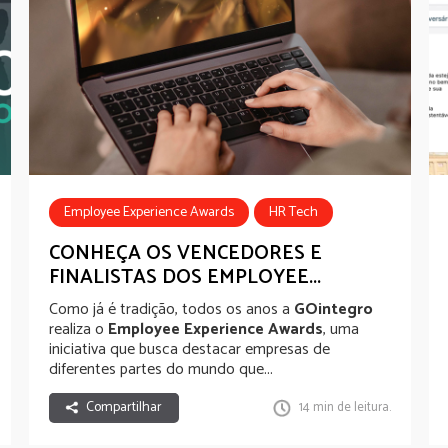
Employee Experience Awards
HR Tech
Bem-estar
Well-being Experience
CONHEÇA OS VENCEDORES E
FINALISTAS DOS EMPLOYEE...
App Comunicação Interna
Como já é tradição, todos os anos a
GOintegro
realiza o
Employee Experience Awards
, uma
iniciativa que busca destacar empresas de
diferentes partes do mundo que...
Compartilhar
14 min de leitura.