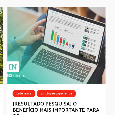
Liderança
Employee Experience
Employee Benefits
Estudo
Wellbeing
[RESULTADO PESQUISA] O
BENEFÍCIO MAIS IMPORTANTE PARA
Bem-estar
Novo Normal