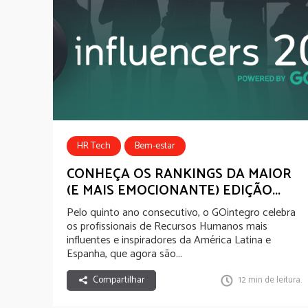
HR Tech
Bem-estar
Well-being Experience
CONHEÇA OS RANKINGS DA MAIOR
(E MAIS EMOCIONANTE) EDIÇÃO...
App Comunicação Interna
Pelo quinto ano consecutivo, o GOintegro celebra
os profissionais de Recursos Humanos mais
influentes e inspiradores da América Latina e
Espanha, que agora são...
Compartilhar
12 min de leitura.