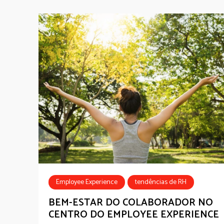
Employee Experience
tendências de RH
Bem-estar
BEM-ESTAR DO COLABORADOR NO
CENTRO DO EMPLOYEE EXPERIENCE